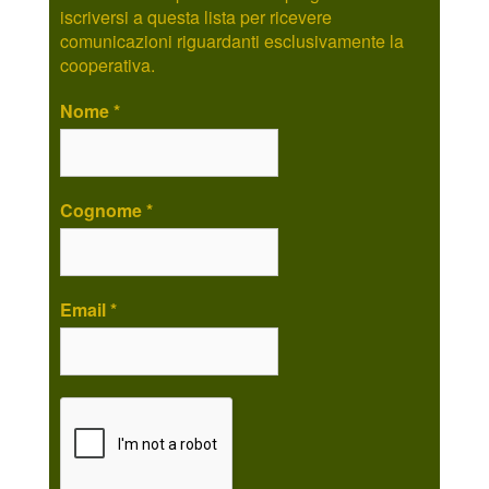
iscriversi a questa lista per ricevere
comunicazioni riguardanti esclusivamente la
cooperativa.
Nome
*
Cognome
*
Email
*