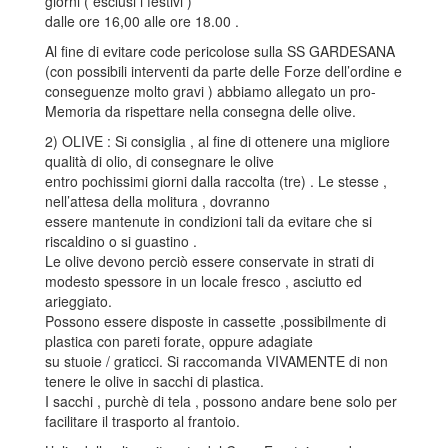
giorni ( esclusi i festivi )
dalle ore 16,00 alle ore 18.00 .
Al fine di evitare code pericolose sulla SS GARDESANA
(con possibili interventi da parte delle Forze dell’ordine e
conseguenze molto gravi ) abbiamo allegato un pro-
Memoria da rispettare nella consegna delle olive.
2) OLIVE : Si consiglia , al fine di ottenere una migliore
qualità di olio, di consegnare le olive
entro pochissimi giorni dalla raccolta (tre) . Le stesse ,
nell’attesa della molitura , dovranno
essere mantenute in condizioni tali da evitare che si
riscaldino o si guastino .
Le olive devono perciò essere conservate in strati di
modesto spessore in un locale fresco , asciutto ed
arieggiato.
Possono essere disposte in cassette ,possibilmente di
plastica con pareti forate, oppure adagiate
su stuoie / graticci. Si raccomanda VIVAMENTE di non
tenere le olive in sacchi di plastica.
I sacchi , purchè di tela , possono andare bene solo per
facilitare il trasporto al frantoio.