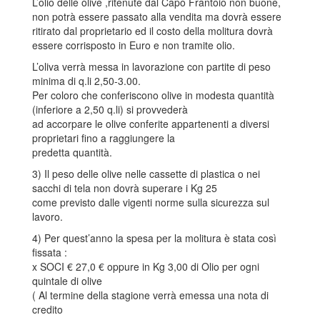
L’olio delle olive ,ritenute dal Capo Frantoio non buone,
non potrà essere passato alla vendita ma dovrà essere
ritirato dal proprietario ed il costo della molitura dovrà
essere corrisposto in Euro e non tramite olio.
L’oliva verrà messa in lavorazione con partite di peso
minima di q.li 2,50-3.00.
Per coloro che conferiscono olive in modesta quantità
(inferiore a 2,50 q.li) si provvederà
ad accorpare le olive conferite appartenenti a diversi
proprietari fino a raggiungere la
predetta quantità.
3) Il peso delle olive nelle cassette di plastica o nei
sacchi di tela non dovrà superare i Kg 25
come previsto dalle vigenti norme sulla sicurezza sul
lavoro.
4) Per quest’anno la spesa per la molitura è stata così
fissata :
x SOCI € 27,0 € oppure in Kg 3,00 di Olio per ogni
quintale di olive
( Al termine della stagione verrà emessa una nota di
credito