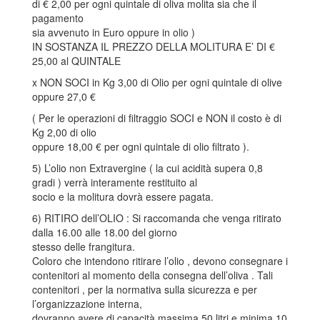
di € 2,00 per ogni quintale di oliva molita sia che il
pagamento
sia avvenuto in Euro oppure in olio )
IN SOSTANZA IL PREZZO DELLA MOLITURA E’ DI €
25,00 al QUINTALE
x NON SOCI in Kg 3,00 di Olio per ogni quintale di olive
oppure 27,0 €
( Per le operazioni di filtraggio SOCI e NON il costo è di
Kg 2,00 di olio
oppure 18,00 € per ogni quintale di olio filtrato ).
5) L’olio non Extravergine ( la cui acidità supera 0,8
gradi ) verrà interamente restituito al
socio e la molitura dovrà essere pagata.
6) RITIRO dell’OLIO : Si raccomanda che venga ritirato
dalla 16.00 alle 18.00 del giorno
stesso delle frangitura.
Coloro che intendono ritirare l’olio , devono consegnare i
contenitori al momento della consegna dell’oliva . Tali
contenitori , per la normativa sulla sicurezza e per
l’organizzazione interna,
dovranno avere di capacità massima 50 litri e minima 10